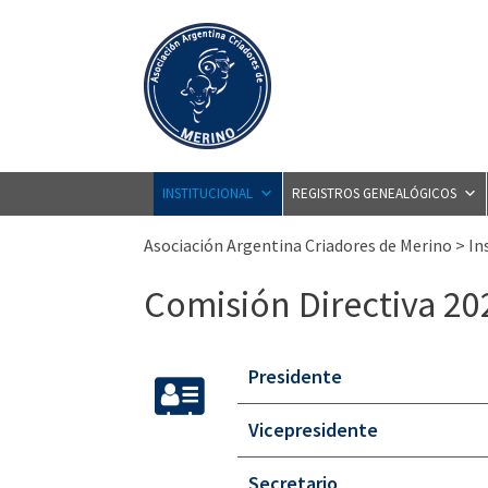
Skip
to
content
INSTITUCIONAL
REGISTROS GENEALÓGICOS
Asociación Argentina Criadores de Merino
>
In
Comisión Directiva 20
Presidente
Vicepresidente
Secretario