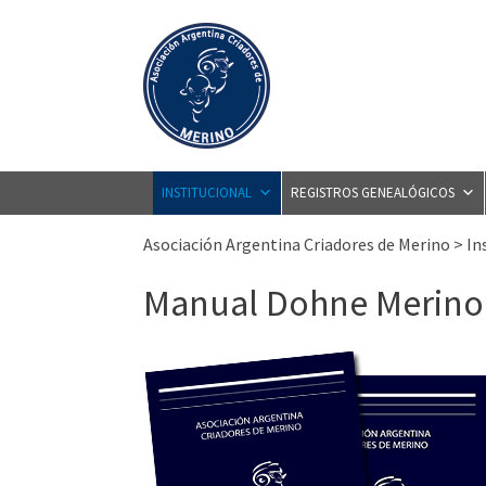
Skip
to
content
INSTITUCIONAL
REGISTROS GENEALÓGICOS
Asociación Argentina Criadores de Merino
>
In
Manual Dohne Merino