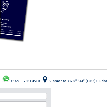
+54 911 2861 4510
Viamonte 332 5º “44” (1053) Ciud