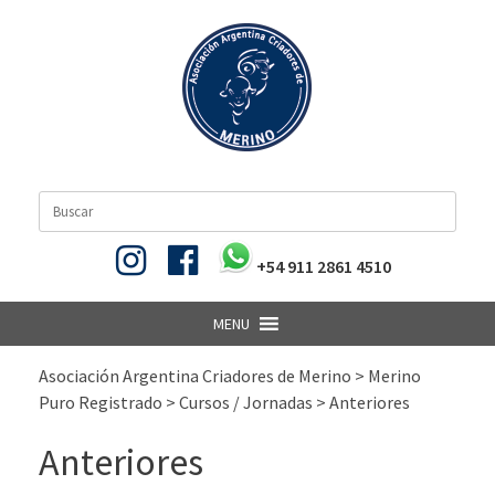
Skip
to
content
Search
for:
+54 911 2861 4510
MENU
Asociación Argentina Criadores de Merino
>
Merino
Puro Registrado
>
Cursos / Jornadas
>
Anteriores
Anteriores